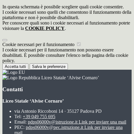
In questa schermata è possibile scegliere quali cookie consentire.
I cookie necessari sono quelli che consentono il funzionamento della
piattaforma e non è possibile disabilitarli.
Per conoscere quali sono i cookie necessari al funzionamento potete
visionare la
COOKIE POLICY
.
Cookie necessari per il funzionamento
I cookie necessari per il funzionamento non possono essere
disabilitati. È possibile consultare l'elenco nella pagina della cookie
policy.
Accetta tutti
Salva le preferenze
Liceo Statale ‘Alvise Cornaro’
Contatti
Liceo Statale ‘Alvise Cornaro’
via Antonio Riccoboni 14 · 35127 Padova PD
Tel:
+39 049 755 695
Email:
pdps06000v@istruzione.it
Link per inviare una mail
PEC:
pdps06000v@pec.istruzione.it
Link per inviare una
mail