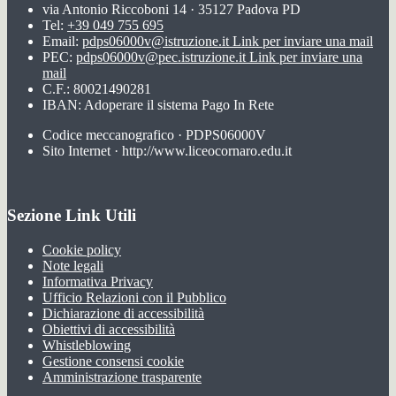
via Antonio Riccoboni 14 · 35127 Padova PD
Tel:
+39 049 755 695
Email:
pdps06000v@istruzione.it
Link per inviare una mail
PEC:
pdps06000v@pec.istruzione.it
Link per inviare una
mail
C.F.: 80021490281
IBAN: Adoperare il sistema Pago In Rete
Codice meccanografico · PDPS06000V
Sito Internet · http://www.liceocornaro.edu.it
Sezione Link Utili
Cookie policy
Note legali
Informativa Privacy
Ufficio Relazioni con il Pubblico
Dichiarazione di accessibilità
Obiettivi di accessibilità
Whistleblowing
Gestione consensi cookie
Amministrazione trasparente