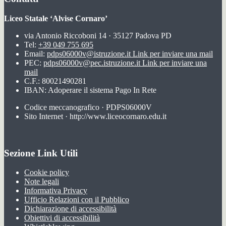
Liceo Statale ‘Alvise Cornaro’
via Antonio Riccoboni 14 · 35127 Padova PD
Tel:
+39 049 755 695
Email:
pdps06000v@istruzione.it
Link per inviare una mail
PEC:
pdps06000v@pec.istruzione.it
Link per inviare una
mail
C.F.: 80021490281
IBAN: Adoperare il sistema Pago In Rete
Codice meccanografico · PDPS06000V
Sito Internet · http://www.liceocornaro.edu.it
Sezione Link Utili
Cookie policy
Note legali
Informativa Privacy
Ufficio Relazioni con il Pubblico
Dichiarazione di accessibilità
Obiettivi di accessibilità