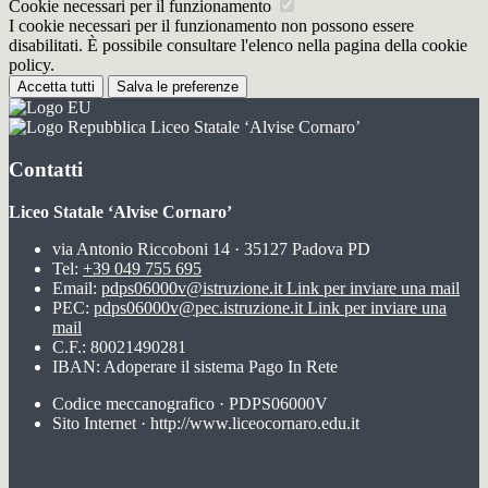
Cookie necessari per il funzionamento
I cookie necessari per il funzionamento non possono essere
disabilitati. È possibile consultare l'elenco nella pagina della cookie
policy.
Accetta tutti
Salva le preferenze
Liceo Statale ‘Alvise Cornaro’
Contatti
Liceo Statale ‘Alvise Cornaro’
via Antonio Riccoboni 14 · 35127 Padova PD
Tel:
+39 049 755 695
Email:
pdps06000v@istruzione.it
Link per inviare una mail
PEC:
pdps06000v@pec.istruzione.it
Link per inviare una
mail
C.F.: 80021490281
IBAN: Adoperare il sistema Pago In Rete
Codice meccanografico · PDPS06000V
Sito Internet · http://www.liceocornaro.edu.it