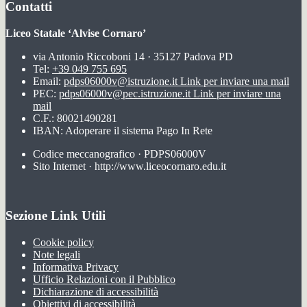
Contatti
Liceo Statale ‘Alvise Cornaro’
via Antonio Riccoboni 14 · 35127 Padova PD
Tel:
+39 049 755 695
Email:
pdps06000v@istruzione.it
Link per inviare una mail
PEC:
pdps06000v@pec.istruzione.it
Link per inviare una
mail
C.F.: 80021490281
IBAN: Adoperare il sistema Pago In Rete
Codice meccanografico · PDPS06000V
Sito Internet · http://www.liceocornaro.edu.it
Sezione Link Utili
Cookie policy
Note legali
Informativa Privacy
Ufficio Relazioni con il Pubblico
Dichiarazione di accessibilità
Obiettivi di accessibilità