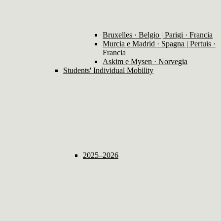
Bruxelles · Belgio | Parigi · Francia
Murcia e Madrid · Spagna | Pertuis ·
Francia
Askim e Mysen · Norvegia
Students' Individual Mobility
2025–2026