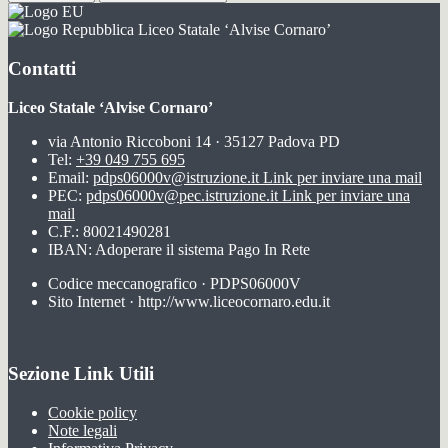
Liceo Statale ‘Alvise Cornaro’
Contatti
Liceo Statale ‘Alvise Cornaro’
via Antonio Riccoboni 14 · 35127 Padova PD
Tel:
+39 049 755 695
Email:
pdps06000v@istruzione.it
Link per inviare una mail
PEC:
pdps06000v@pec.istruzione.it
Link per inviare una
mail
C.F.: 80021490281
IBAN: Adoperare il sistema Pago In Rete
Codice meccanografico · PDPS06000V
Sito Internet · http://www.liceocornaro.edu.it
Sezione Link Utili
Cookie policy
Note legali