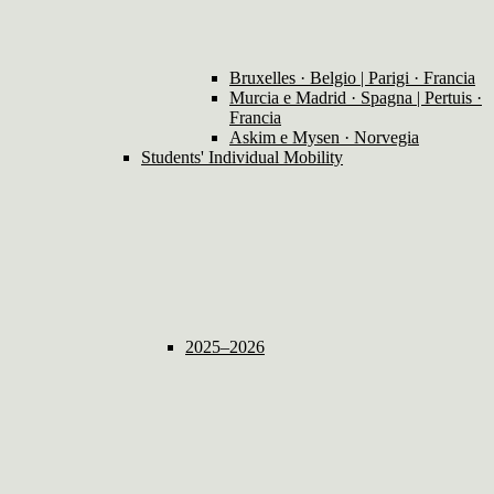
Bruxelles · Belgio | Parigi · Francia
Murcia e Madrid · Spagna | Pertuis ·
Francia
Askim e Mysen · Norvegia
Students' Individual Mobility
2025–2026