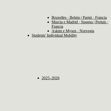
Bruxelles · Belgio | Parigi · Francia
Murcia e Madrid · Spagna | Pertuis ·
Francia
Askim e Mysen · Norvegia
Students' Individual Mobility
2025–2026