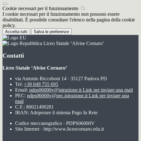
Cookie necessari per il funzionamento
I cookie necessari per il funzionamento non possono essere
disabilitati. È possibile consultare l'elenco nella pagina della cookie
policy.
Accetta tutti
Salva le preferenze
Liceo Statale ‘Alvise Cornaro’
Contatti
Liceo Statale ‘Alvise Cornaro’
via Antonio Riccoboni 14 · 35127 Padova PD
Tel:
+39 049 755 695
Email:
pdps06000v@istruzione.it
Link per inviare una mail
PEC:
pdps06000v@pec.istruzione.it
Link per inviare una
mail
C.F.: 80021490281
IBAN: Adoperare il sistema Pago In Rete
Codice meccanografico · PDPS06000V
Sito Internet · http://www.liceocornaro.edu.it