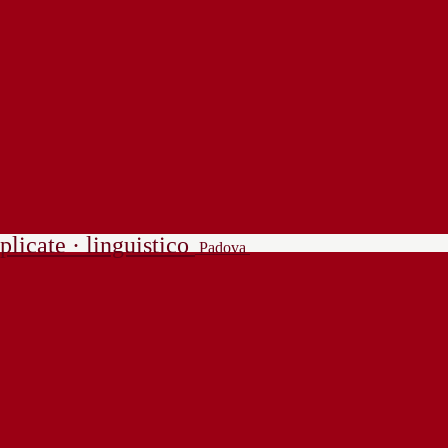
plicate · linguistico
Padova