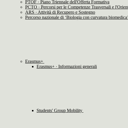
PTOF · Piano Triennale dell'Offerta Formativa
PCTO · Percorsi per le Competenze Trasversali e l'Orie
ARS · Attività di Recupero e Sostegno
Percorso nazionale di ‘Biologia con curvatura biomedica
Erasmus+
Erasmus+ · Informazioni generali
Students' Group Mobility