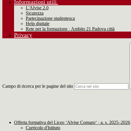
Informazioni utili
L'Alvise 2.0
Sicurezza
Partecipazione studentesca
Help digitale
Rete per la formazione · Ambito 21 Padova città
Privacy
Campo di ricerca per le pagine del sito
Offerta formativa del Liceo ‘Alvise Cornaro‘ · a. s. 2025–2026
Curricolo d'Istituto