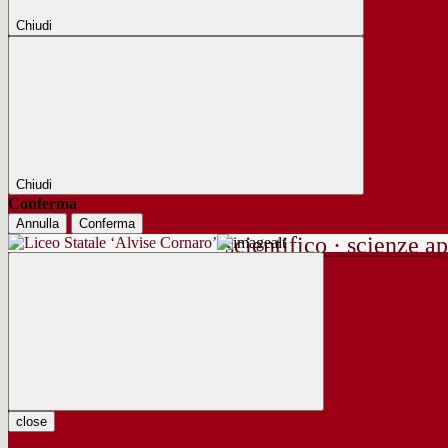
Chiudi
Chiudi
Conferma
Annulla
Conferma
scientifico · scienze ap
close