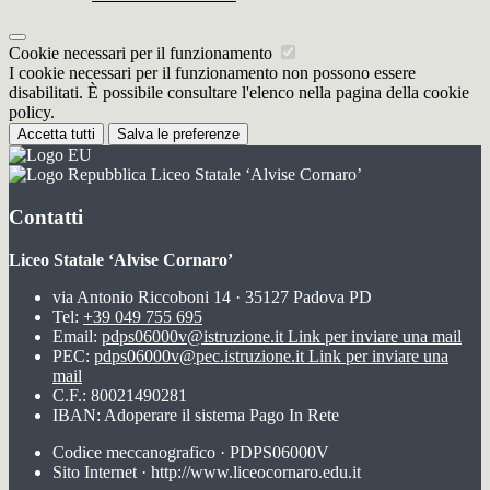
Cookie necessari per il funzionamento
I cookie necessari per il funzionamento non possono essere
disabilitati. È possibile consultare l'elenco nella pagina della cookie
policy.
Accetta tutti
Salva le preferenze
Liceo Statale ‘Alvise Cornaro’
Contatti
Liceo Statale ‘Alvise Cornaro’
via Antonio Riccoboni 14 · 35127 Padova PD
Tel:
+39 049 755 695
Email:
pdps06000v@istruzione.it
Link per inviare una mail
PEC:
pdps06000v@pec.istruzione.it
Link per inviare una
mail
C.F.: 80021490281
IBAN: Adoperare il sistema Pago In Rete
Codice meccanografico · PDPS06000V
Sito Internet · http://www.liceocornaro.edu.it