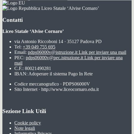
Liceo Statale ‘Alvise Cornaro’
Contatti
Liceo Statale ‘Alvise Cornaro’
via Antonio Riccoboni 14 · 35127 Padova PD
Tel:
+39 049 755 695
Email:
pdps06000v@istruzione.it
Link per inviare una mail
PEC:
pdps06000v@pec.istruzione.it
Link per inviare una
mail
C.F.: 80021490281
IBAN: Adoperare il sistema Pago In Rete
Codice meccanografico · PDPS06000V
Sito Internet · http://www.liceocornaro.edu.it
Sezione Link Utili
Cookie policy
Note legali
Informativa Privacy