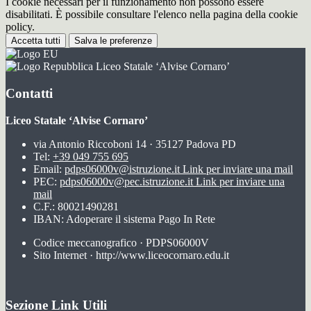
I cookie necessari per il funzionamento non possono essere
disabilitati. È possibile consultare l'elenco nella pagina della cookie
policy.
Accetta tutti
Salva le preferenze
Liceo Statale ‘Alvise Cornaro’
Contatti
Liceo Statale ‘Alvise Cornaro’
via Antonio Riccoboni 14 · 35127 Padova PD
Tel:
+39 049 755 695
Email:
pdps06000v@istruzione.it
Link per inviare una mail
PEC:
pdps06000v@pec.istruzione.it
Link per inviare una
mail
C.F.: 80021490281
IBAN: Adoperare il sistema Pago In Rete
Codice meccanografico · PDPS06000V
Sito Internet · http://www.liceocornaro.edu.it
Sezione Link Utili