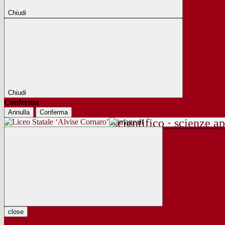
Chiudi
Chiudi
Conferma
Annulla
Conferma
scientifico · scienze ap
close