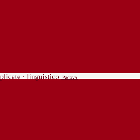
plicate · linguistico
Padova