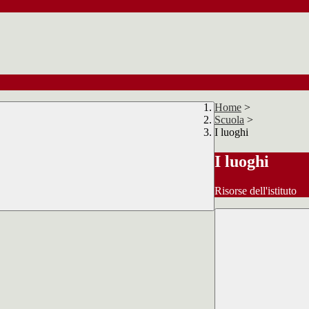
Home
>
Scuola
>
I luoghi
I luoghi
Risorse dell'istituto