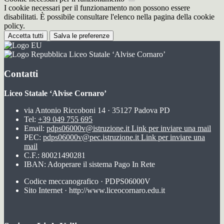
I cookie necessari per il funzionamento non possono essere
disabilitati. È possibile consultare l'elenco nella pagina della cookie
policy.
Accetta tutti
Salva le preferenze
Liceo Statale ‘Alvise Cornaro’
Contatti
Liceo Statale ‘Alvise Cornaro’
via Antonio Riccoboni 14 · 35127 Padova PD
Tel:
+39 049 755 695
Email:
pdps06000v@istruzione.it
Link per inviare una mail
PEC:
pdps06000v@pec.istruzione.it
Link per inviare una
mail
C.F.: 80021490281
IBAN: Adoperare il sistema Pago In Rete
Codice meccanografico · PDPS06000V
Sito Internet · http://www.liceocornaro.edu.it