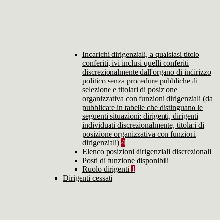
Incarichi dirigenziali, a qualsiasi titolo
conferiti, ivi inclusi quelli conferiti
discrezionalmente dall'organo di indirizzo
politico senza procedure pubbliche di
selezione e titolari di posizione
organizzativa con funzioni dirigenziali (da
pubblicare in tabelle che distinguano le
seguenti situazioni: dirigenti, dirigenti
individuati discrezionalmente, titolari di
posizione organizzativa con funzioni
dirigenziali)
4
Elenco posizioni dirigenziali discrezionali
Posti di funzione disponibili
Ruolo dirigenti
1
Dirigenti cessati