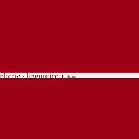
plicate · linguistico
Padova