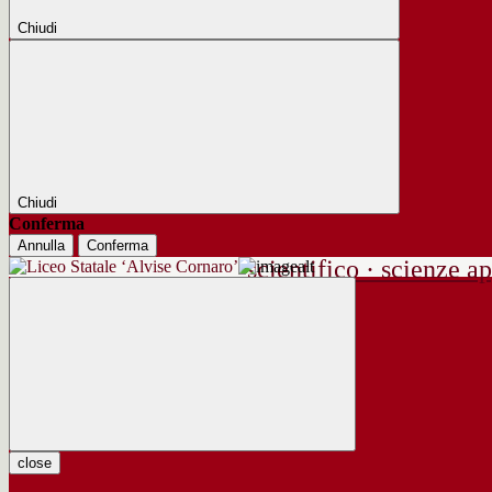
Chiudi
Chiudi
Conferma
Annulla
Conferma
scientifico · scienze ap
close