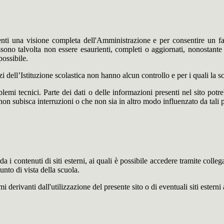
 utenti una visione completa dell'Amministrazione e per consentire un fac
ossono talvolta non essere esaurienti, completi o aggiornati, nonostant
possibile.
izi dell’Istituzione scolastica non hanno alcun controllo e per i quali la
mi tecnici. Parte dei dati o delle informazioni presenti nel sito potrebb
 non subisca interruzioni o che non sia in altro modo influenzato da tali 
 i contenuti di siti esterni, ai quali è possibile accedere tramite colleg
nto di vista della scuola.
derivanti dall'utilizzazione del presente sito o di eventuali siti esterni 