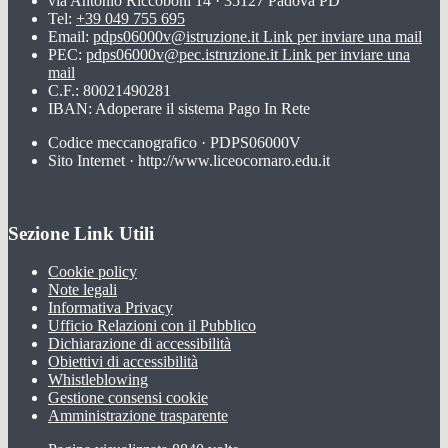
via Antonio Riccoboni 14 · 35127 Padova PD
Tel:
+39 049 755 695
Email:
pdps06000v@istruzione.it
Link per inviare una mail
PEC:
pdps06000v@pec.istruzione.it
Link per inviare una
mail
C.F.: 80021490281
IBAN: Adoperare il sistema Pago In Rete
Codice meccanografico · PDPS06000V
Sito Internet · http://www.liceocornaro.edu.it
Sezione Link Utili
Cookie policy
Note legali
Informativa Privacy
Ufficio Relazioni con il Pubblico
Dichiarazione di accessibilità
Obiettivi di accessibilità
Whistleblowing
Gestione consensi cookie
Amministrazione trasparente