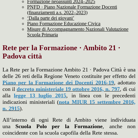
Formazione neoassunti 2024–2025
PNFD · Piano Nazionale Formazione Docenti
(finanziamenti a.s. 2022–2023)
‘Dalla parte dei giovani’
Piano Formazione Educazione Civica
Misure di Accompagnamento Nazionali Valutazione
Scuola Primaria
Rete per la Formazione · Ambito 21 ·
Padova città
La Rete per la Formazione Ambito 21 · Padova Città è una
delle 26 reti della Regione Veneto costituite per effetto del
Piano per la Formazione dei Docenti 2016-19
, adottato
con il
decreto ministeriale 19 ottobre 2016, n. 797
, di cui
alla
legge 13 luglio 2015
, in linea con le precedenti
indicazioni ministeriali (
nota MIUR 15 settembre 2016,
n. 2915
).
All’interno di ogni Rete di Ambito viene individuata
una
Scuola Polo per la Formazione
, anche non
coincidente con la scuola capofila della Rete stessa.