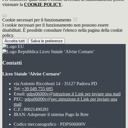
visionare la
COOKIE POLICY
.
Cookie necessari per il funzionamento
I cookie necessari per il funzionamento non possono essere
disabilitati. È possibile consultare l'elenco nella pagina della cookie
policy.
Accetta tutti
Salva le preferenze
Liceo Statale ‘Alvise Cornaro’
Contatti
Liceo Statale ‘Alvise Cornaro’
via Antonio Riccoboni 14 · 35127 Padova PD
Tel:
+39 049 755 695
Email:
pdps06000v@istruzione.it
Link per inviare una mail
PEC:
pdps06000v@pec.istruzione.it
Link per inviare una
mail
C.F.: 80021490281
IBAN: Adoperare il sistema Pago In Rete
Codice meccanografico · PDPS06000V