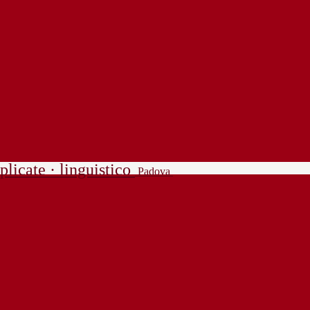
plicate · linguistico
Padova