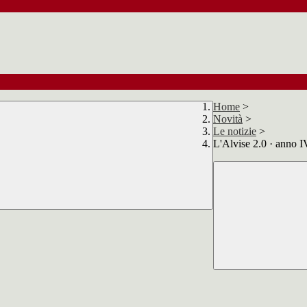
Home
>
Novità
>
Le notizie
>
L'Alvise 2.0 · anno IV