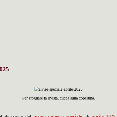
2025
Per sfogliare la rivista, clicca sulla copertina.
ubblicazione del
primo
numero speciale
, di
aprile 2025