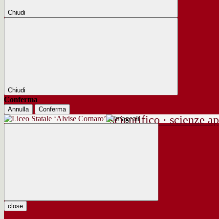
Chiudi
Chiudi
Conferma
Annulla
Conferma
scientifico · scienze ap
close