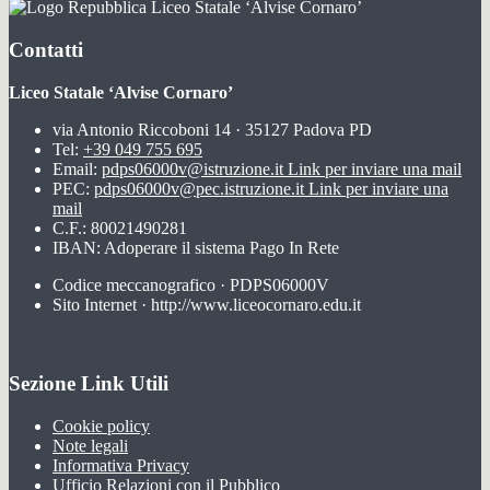
Liceo Statale ‘Alvise Cornaro’
Contatti
Liceo Statale ‘Alvise Cornaro’
via Antonio Riccoboni 14 · 35127 Padova PD
Tel:
+39 049 755 695
Email:
pdps06000v@istruzione.it
Link per inviare una mail
PEC:
pdps06000v@pec.istruzione.it
Link per inviare una
mail
C.F.: 80021490281
IBAN: Adoperare il sistema Pago In Rete
Codice meccanografico · PDPS06000V
Sito Internet · http://www.liceocornaro.edu.it
Sezione Link Utili
Cookie policy
Note legali
Informativa Privacy
Ufficio Relazioni con il Pubblico