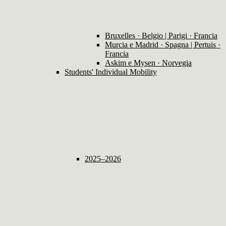
Bruxelles · Belgio | Parigi · Francia
Murcia e Madrid · Spagna | Pertuis ·
Francia
Askim e Mysen · Norvegia
Students' Individual Mobility
2025–2026