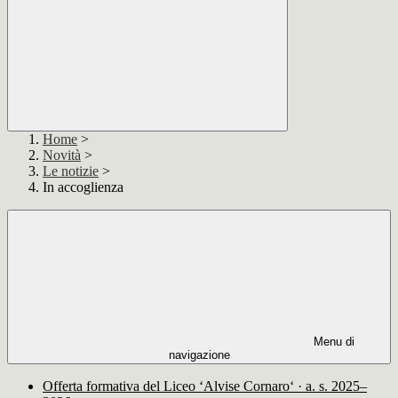
Home
>
Novità
>
Le notizie
>
In accoglienza
Menu di
navigazione
Offerta formativa del Liceo ‘Alvise Cornaro‘ · a. s. 2025–