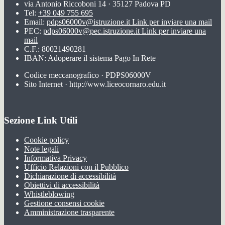
via Antonio Riccoboni 14 · 35127 Padova PD
Tel:
+39 049 755 695
Email:
pdps06000v@istruzione.it
Link per inviare una mail
PEC:
pdps06000v@pec.istruzione.it
Link per inviare una
mail
C.F.: 80021490281
IBAN: Adoperare il sistema Pago In Rete
Codice meccanografico · PDPS06000V
Sito Internet · http://www.liceocornaro.edu.it
Sezione Link Utili
Cookie policy
Note legali
Informativa Privacy
Ufficio Relazioni con il Pubblico
Dichiarazione di accessibilità
Obiettivi di accessibilità
Whistleblowing
Gestione consensi cookie
Amministrazione trasparente