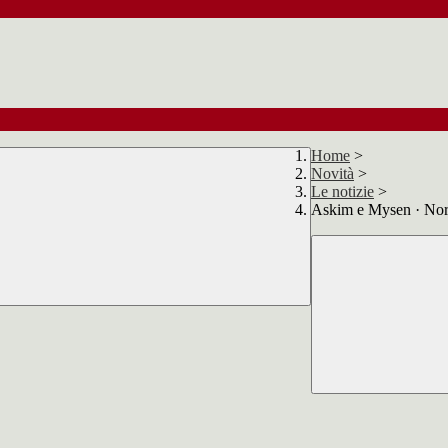
Home
>
Novità
>
Le notizie
>
Askim e Mysen · Nor