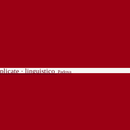
plicate · linguistico
Padova