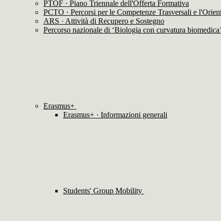
PTOF · Piano Triennale dell'Offerta Formativa
PCTO · Percorsi per le Competenze Trasversali e l'Orie
ARS · Attività di Recupero e Sostegno
Percorso nazionale di ‘Biologia con curvatura biomedica
Erasmus+
Erasmus+ · Informazioni generali
Students' Group Mobility