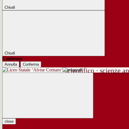
Chiudi
Chiudi
Conferma
Annulla
Conferma
scientifico · scienze ap
close