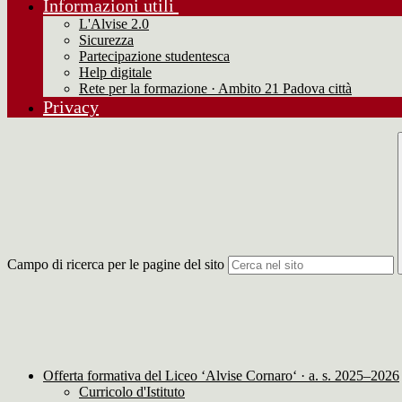
Informazioni utili
L'Alvise 2.0
Sicurezza
Partecipazione studentesca
Help digitale
Rete per la formazione · Ambito 21 Padova città
Privacy
Campo di ricerca per le pagine del sito
Offerta formativa del Liceo ‘Alvise Cornaro‘ · a. s. 2025–2026
Curricolo d'Istituto