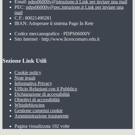
Email:
pdps06000v@istruzione.it
Link per inviare una mail
PEC:
pdps06000v@pec.istruzione.it
Link per inviare una
mail
C.F.: 80021490281
IBAN: Adoperare il sistema Pago In Rete
Codice meccanografico · PDPS06000V
Sito Internet · http://www.liceocornaro.edu.it
Sezione Link Utili
Cookie policy
Note legali
Informativa Privacy
Ufficio Relazioni con il Pubblico
Dichiarazione di accessibilità
Obiettivi di accessibilità
Whistleblowing
Gestione consensi cookie
Amministrazione trasparente
Pagina visualizzata
192
volte