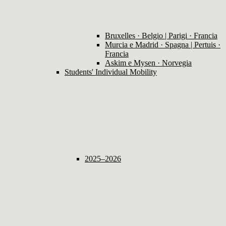
Bruxelles · Belgio | Parigi · Francia
Murcia e Madrid · Spagna | Pertuis ·
Francia
Askim e Mysen · Norvegia
Students' Individual Mobility
2025–2026