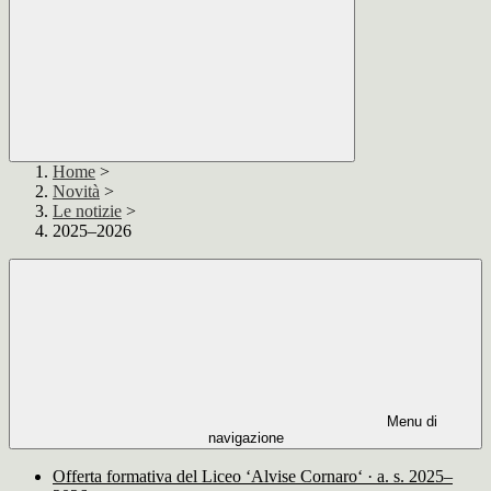
Home
>
Novità
>
Le notizie
>
2025–2026
Menu di
navigazione
Offerta formativa del Liceo ‘Alvise Cornaro‘ · a. s. 2025–