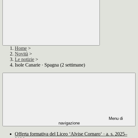
Home
>
Novità
>
Le notizie
>
Isole Canarie · Spagna (2 settimane)
Menu di
navigazione
Offerta formativa del Liceo ‘Alvise Cornaro‘ · a. s. 2025–