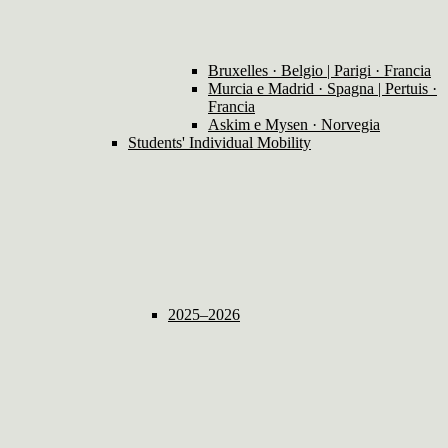
Bruxelles · Belgio | Parigi · Francia
Murcia e Madrid · Spagna | Pertuis ·
Francia
Askim e Mysen · Norvegia
Students' Individual Mobility
2025–2026