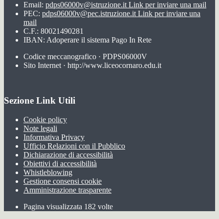
Email:
pdps06000v@istruzione.it
Link per inviare una mail
PEC:
pdps06000v@pec.istruzione.it
Link per inviare una
mail
C.F.: 80021490281
IBAN: Adoperare il sistema Pago In Rete
Codice meccanografico · PDPS06000V
Sito Internet · http://www.liceocornaro.edu.it
Sezione Link Utili
Cookie policy
Note legali
Informativa Privacy
Ufficio Relazioni con il Pubblico
Dichiarazione di accessibilità
Obiettivi di accessibilità
Whistleblowing
Gestione consensi cookie
Amministrazione trasparente
Pagina visualizzata
182
volte