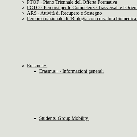
PTOF · Piano Triennale dell'Offerta Formativa
PCTO · Percorsi per le Competenze Trasversali e l'Orie
ARS · Attività di Recupero e Sostegno
Percorso nazionale di ‘Biologia con curvatura biomedica
Erasmus+
Erasmus+ · Informazioni generali
Students' Group Mobility