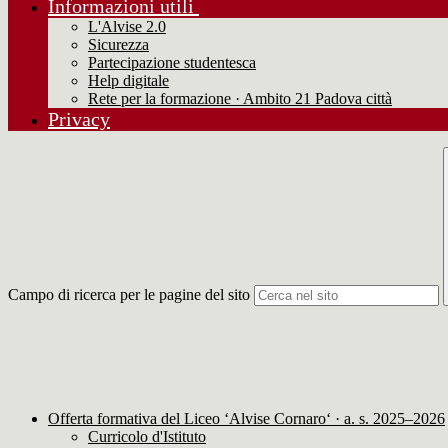
Informazioni utili
L'Alvise 2.0
Sicurezza
Partecipazione studentesca
Help digitale
Rete per la formazione · Ambito 21 Padova città
Privacy
Campo di ricerca per le pagine del sito
Offerta formativa del Liceo ‘Alvise Cornaro‘ · a. s. 2025–2026
Curricolo d'Istituto