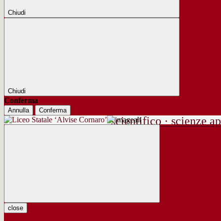
Chiudi
Chiudi
Conferma
Annulla
Conferma
scientifico · scienze ap
close