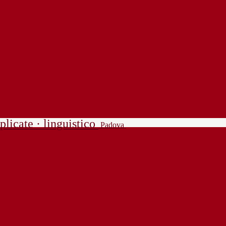
plicate · linguistico
Padova