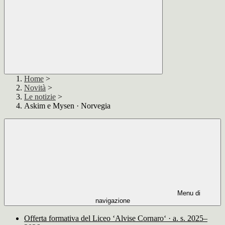
Home
>
Novità
>
Le notizie
>
Askim e Mysen · Norvegia
Menu di
navigazione
Offerta formativa del Liceo ‘Alvise Cornaro‘ · a. s. 2025–