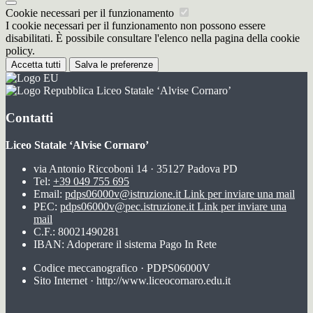
Cookie necessari per il funzionamento
I cookie necessari per il funzionamento non possono essere
disabilitati. È possibile consultare l'elenco nella pagina della cookie
policy.
Accetta tutti
Salva le preferenze
Liceo Statale ‘Alvise Cornaro’
Contatti
Liceo Statale ‘Alvise Cornaro’
via Antonio Riccoboni 14 · 35127 Padova PD
Tel:
+39 049 755 695
Email:
pdps06000v@istruzione.it
Link per inviare una mail
PEC:
pdps06000v@pec.istruzione.it
Link per inviare una
mail
C.F.: 80021490281
IBAN: Adoperare il sistema Pago In Rete
Codice meccanografico · PDPS06000V
Sito Internet · http://www.liceocornaro.edu.it