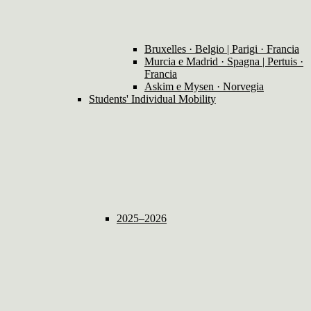
Bruxelles · Belgio | Parigi · Francia
Murcia e Madrid · Spagna | Pertuis ·
Francia
Askim e Mysen · Norvegia
Students' Individual Mobility
2025–2026