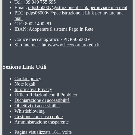
Tel:
+39 049 755 695
Email:
pdps06000v@istruzione.it
Link per inviare una mail
PEC:
pdps06000v@pec.istruzione.it
Link per inviare una
mail
C.F.: 80021490281
IBAN: Adoperare il sistema Pago In Rete
Codice meccanografico · PDPS06000V
Sito Internet · http://www.liceocornaro.edu.it
Sezione Link Utili
Cookie policy
Note legali
Informativa Privacy
Ufficio Relazioni con il Pubblico
Dichiarazione di accessibilità
Obiettivi di accessibilità
Whistleblowing
Gestione consensi cookie
Amministrazione trasparente
Pagina visualizzata
1611
volte