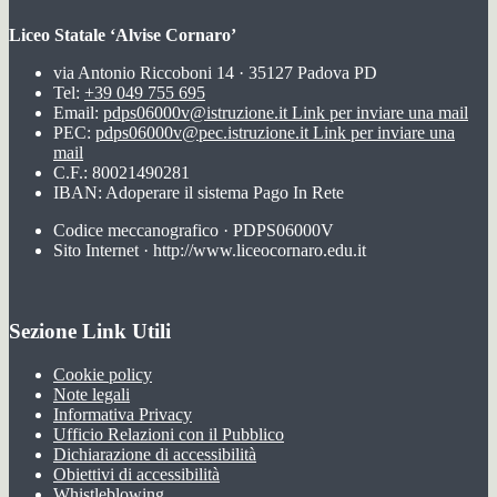
Liceo Statale ‘Alvise Cornaro’
via Antonio Riccoboni 14 · 35127 Padova PD
Tel:
+39 049 755 695
Email:
pdps06000v@istruzione.it
Link per inviare una mail
PEC:
pdps06000v@pec.istruzione.it
Link per inviare una
mail
C.F.: 80021490281
IBAN: Adoperare il sistema Pago In Rete
Codice meccanografico · PDPS06000V
Sito Internet · http://www.liceocornaro.edu.it
Sezione Link Utili
Cookie policy
Note legali
Informativa Privacy
Ufficio Relazioni con il Pubblico
Dichiarazione di accessibilità
Obiettivi di accessibilità
Whistleblowing