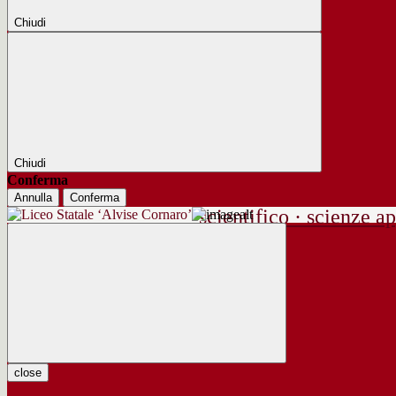
Chiudi
Chiudi
Conferma
Annulla
Conferma
scientifico · scienze ap
close