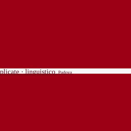
plicate · linguistico
Padova