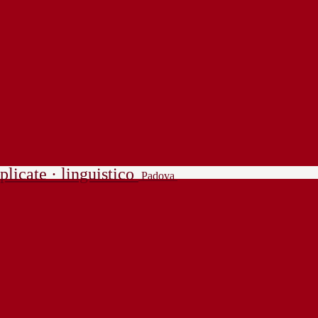
plicate · linguistico
Padova