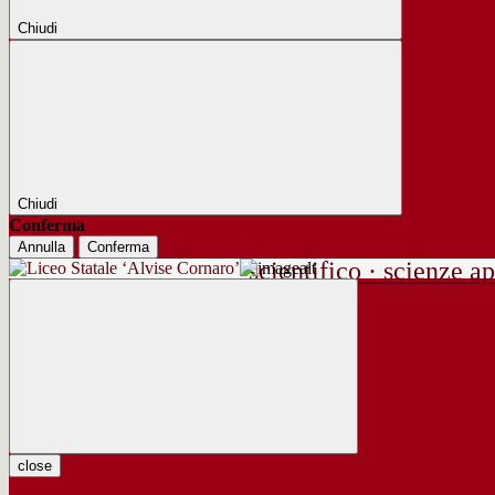
Chiudi
Chiudi
Conferma
Annulla
Conferma
scientifico · scienze ap
close