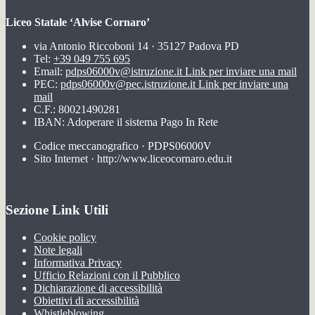
Liceo Statale ‘Alvise Cornaro’
via Antonio Riccoboni 14 · 35127 Padova PD
Tel:
+39 049 755 695
Email:
pdps06000v@istruzione.it
Link per inviare una mail
PEC:
pdps06000v@pec.istruzione.it
Link per inviare una
mail
C.F.: 80021490281
IBAN: Adoperare il sistema Pago In Rete
Codice meccanografico · PDPS06000V
Sito Internet · http://www.liceocornaro.edu.it
Sezione Link Utili
Cookie policy
Note legali
Informativa Privacy
Ufficio Relazioni con il Pubblico
Dichiarazione di accessibilità
Obiettivi di accessibilità
Whistleblowing