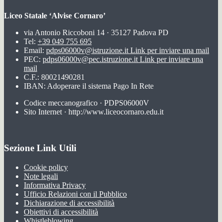
Liceo Statale ‘Alvise Cornaro’
via Antonio Riccoboni 14 · 35127 Padova PD
Tel:
+39 049 755 695
Email:
pdps06000v@istruzione.it
Link per inviare una mail
PEC:
pdps06000v@pec.istruzione.it
Link per inviare una
mail
C.F.: 80021490281
IBAN: Adoperare il sistema Pago In Rete
Codice meccanografico · PDPS06000V
Sito Internet · http://www.liceocornaro.edu.it
Sezione Link Utili
Cookie policy
Note legali
Informativa Privacy
Ufficio Relazioni con il Pubblico
Dichiarazione di accessibilità
Obiettivi di accessibilità
Whistleblowing