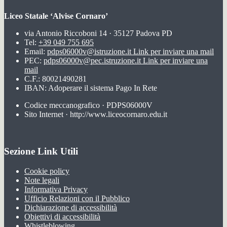
Liceo Statale ‘Alvise Cornaro’
via Antonio Riccoboni 14 · 35127 Padova PD
Tel:
+39 049 755 695
Email:
pdps06000v@istruzione.it
Link per inviare una mail
PEC:
pdps06000v@pec.istruzione.it
Link per inviare una
mail
C.F.: 80021490281
IBAN: Adoperare il sistema Pago In Rete
Codice meccanografico · PDPS06000V
Sito Internet · http://www.liceocornaro.edu.it
Sezione Link Utili
Cookie policy
Note legali
Informativa Privacy
Ufficio Relazioni con il Pubblico
Dichiarazione di accessibilità
Obiettivi di accessibilità
Whistleblowing