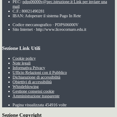
PEC:
pdps06000v@pec.istruzione.it
Link per inviare una
mail
C.F.: 80021490281
IBAN: Adoperare il sistema Pago In Rete
Codice meccanografico · PDPS06000V
Sito Internet · http://www.liceocornaro.edu.it
Sezione Link Utili
Cookie policy
Note legali
Informativa Privacy
Ufficio Relazioni con il Pubblico
Dichiarazione di accessibilità
Obiettivi di accessibilità
Whistleblowing
Gestione consensi cookie
Amministrazione trasparente
Pagina visualizzata
454916
volte
Sezione Copyright