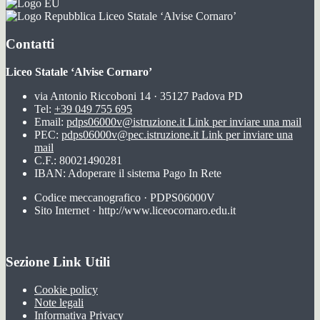
Liceo Statale ‘Alvise Cornaro’
Contatti
Liceo Statale ‘Alvise Cornaro’
via Antonio Riccoboni 14 · 35127 Padova PD
Tel:
+39 049 755 695
Email:
pdps06000v@istruzione.it
Link per inviare una mail
PEC:
pdps06000v@pec.istruzione.it
Link per inviare una
mail
C.F.: 80021490281
IBAN: Adoperare il sistema Pago In Rete
Codice meccanografico · PDPS06000V
Sito Internet · http://www.liceocornaro.edu.it
Sezione Link Utili
Cookie policy
Note legali
Informativa Privacy