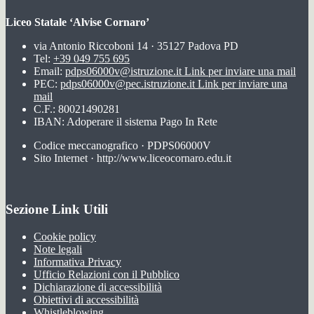
Liceo Statale ‘Alvise Cornaro’
via Antonio Riccoboni 14 · 35127 Padova PD
Tel:
+39 049 755 695
Email:
pdps06000v@istruzione.it
Link per inviare una mail
PEC:
pdps06000v@pec.istruzione.it
Link per inviare una
mail
C.F.: 80021490281
IBAN: Adoperare il sistema Pago In Rete
Codice meccanografico · PDPS06000V
Sito Internet · http://www.liceocornaro.edu.it
Sezione Link Utili
Cookie policy
Note legali
Informativa Privacy
Ufficio Relazioni con il Pubblico
Dichiarazione di accessibilità
Obiettivi di accessibilità
Whistleblowing