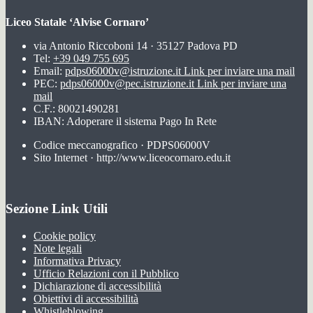
Liceo Statale ‘Alvise Cornaro’
via Antonio Riccoboni 14 · 35127 Padova PD
Tel:
+39 049 755 695
Email:
pdps06000v@istruzione.it
Link per inviare una mail
PEC:
pdps06000v@pec.istruzione.it
Link per inviare una
mail
C.F.: 80021490281
IBAN: Adoperare il sistema Pago In Rete
Codice meccanografico · PDPS06000V
Sito Internet · http://www.liceocornaro.edu.it
Sezione Link Utili
Cookie policy
Note legali
Informativa Privacy
Ufficio Relazioni con il Pubblico
Dichiarazione di accessibilità
Obiettivi di accessibilità
Whistleblowing