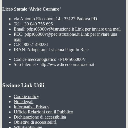
Liceo Statale ‘Alvise Cornaro’
via Antonio Riccoboni 14 · 35127 Padova PD
Tel:
+39 049 755 695
Email:
pdps06000v@istruzione.it
Link per inviare una mail
PEC:
pdps06000v@pec.istruzione.it
Link per inviare una
mail
C.F.: 80021490281
IBAN: Adoperare il sistema Pago In Rete
Codice meccanografico · PDPS06000V
Sito Internet · http://www.liceocornaro.edu.it
Sezione Link Utili
Cookie policy
Note legali
Informativa Privacy
Ufficio Relazioni con il Pubblico
Dichiarazione di accessibilità
Obiettivi di accessibilità
Whistleblowing