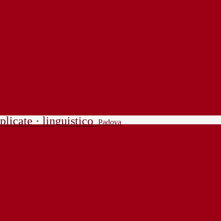
plicate · linguistico
Padova