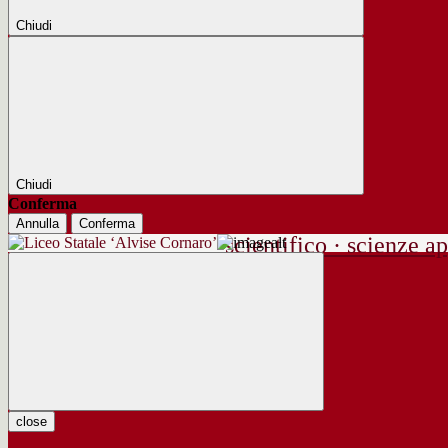
Chiudi
Chiudi
Conferma
Annulla
Conferma
scientifico · scienze ap
close