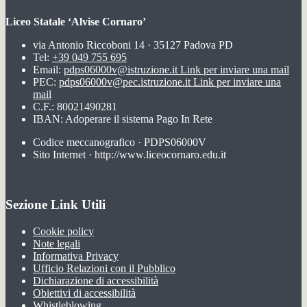
Liceo Statale ‘Alvise Cornaro’
via Antonio Riccoboni 14 · 35127 Padova PD
Tel:
+39 049 755 695
Email:
pdps06000v@istruzione.it
Link per inviare una mail
PEC:
pdps06000v@pec.istruzione.it
Link per inviare una
mail
C.F.: 80021490281
IBAN: Adoperare il sistema Pago In Rete
Codice meccanografico · PDPS06000V
Sito Internet · http://www.liceocornaro.edu.it
Sezione Link Utili
Cookie policy
Note legali
Informativa Privacy
Ufficio Relazioni con il Pubblico
Dichiarazione di accessibilità
Obiettivi di accessibilità
Whistleblowing