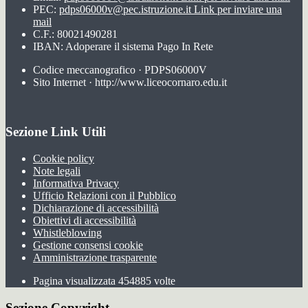
PEC:
pdps06000v@pec.istruzione.it
Link per inviare una
mail
C.F.: 80021490281
IBAN: Adoperare il sistema Pago In Rete
Codice meccanografico · PDPS06000V
Sito Internet · http://www.liceocornaro.edu.it
Sezione Link Utili
Cookie policy
Note legali
Informativa Privacy
Ufficio Relazioni con il Pubblico
Dichiarazione di accessibilità
Obiettivi di accessibilità
Whistleblowing
Gestione consensi cookie
Amministrazione trasparente
Pagina visualizzata
454885
volte
Sezione Copyright