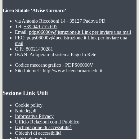
Liceo Statale ‘Alvise Cornaro’
via Antonio Riccoboni 14 · 35127 Padova PD
Tel:
+39 049 755 695
Email:
pdps06000v@istruzione.it
Link per inviare una mail
PEC:
pdps06000v@pec.istruzione.it
Link per inviare una
mail
C.F.: 80021490281
IBAN: Adoperare il sistema Pago In Rete
Codice meccanografico · PDPS06000V
Sito Internet · http://www.liceocornaro.edu.it
Sezione Link Utili
Cookie policy
Note legali
Informativa Privacy
Ufficio Relazioni con il Pubblico
Dichiarazione di accessibilità
Obiettivi di accessibilità
Whistleblowing