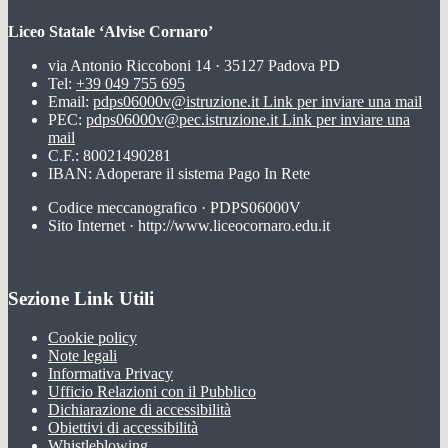
Liceo Statale ‘Alvise Cornaro’
via Antonio Riccoboni 14 · 35127 Padova PD
Tel:
+39 049 755 695
Email:
pdps06000v@istruzione.it
Link per inviare una mail
PEC:
pdps06000v@pec.istruzione.it
Link per inviare una
mail
C.F.: 80021490281
IBAN: Adoperare il sistema Pago In Rete
Codice meccanografico · PDPS06000V
Sito Internet · http://www.liceocornaro.edu.it
Sezione Link Utili
Cookie policy
Note legali
Informativa Privacy
Ufficio Relazioni con il Pubblico
Dichiarazione di accessibilità
Obiettivi di accessibilità
Whistleblowing