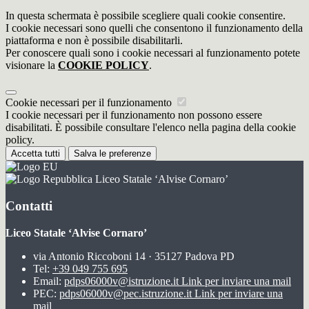
In questa schermata è possibile scegliere quali cookie consentire.
I cookie necessari sono quelli che consentono il funzionamento della
piattaforma e non è possibile disabilitarli.
Per conoscere quali sono i cookie necessari al funzionamento potete
visionare la
COOKIE POLICY
.
Cookie necessari per il funzionamento
I cookie necessari per il funzionamento non possono essere
disabilitati. È possibile consultare l'elenco nella pagina della cookie
policy.
Accetta tutti
Salva le preferenze
Liceo Statale ‘Alvise Cornaro’
Contatti
Liceo Statale ‘Alvise Cornaro’
via Antonio Riccoboni 14 · 35127 Padova PD
Tel:
+39 049 755 695
Email:
pdps06000v@istruzione.it
Link per inviare una mail
PEC:
pdps06000v@pec.istruzione.it
Link per inviare una
mail