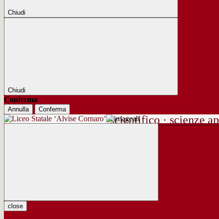
Chiudi
Chiudi
Conferma
Annulla
Conferma
scientifico · scienze ap
close