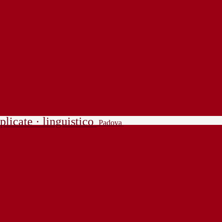
plicate · linguistico
Padova