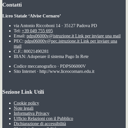
Contatti
Liceo Statale ‘Alvise Cornaro’
via Antonio Riccoboni 14 · 35127 Padova PD
Tel:
+39 049 755 695
Email:
pdps06000v@istruzione.it
Link per inviare una mail
PEC:
pdps06000v@pec.istruzione.it
Link per inviare una
mail
C.F.: 80021490281
IBAN: Adoperare il sistema Pago In Rete
Codice meccanografico · PDPS06000V
Sito Internet · http://www.liceocornaro.edu.it
Sezione Link Utili
Cookie policy
Note legali
Informativa Privacy
Ufficio Relazioni con il Pubblico
Dichiarazione di accessibilità