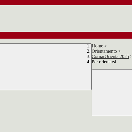
Home
>
Orientamento
>
CornarOrienta 2025
Per orientarsi