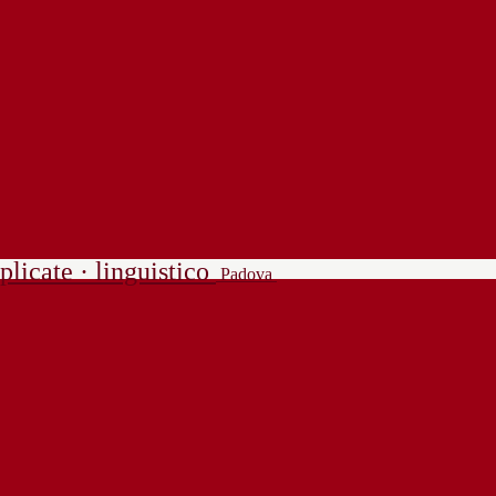
plicate · linguistico
Padova