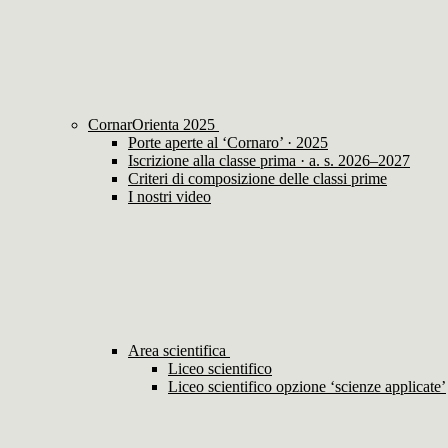
CornarOrienta 2025
Porte aperte al ‘Cornaro’ · 2025
Iscrizione alla classe prima · a. s. 2026–2027
Criteri di composizione delle classi prime
I nostri video
Area scientifica
Liceo scientifico
Liceo scientifico opzione ‘scienze applicate’