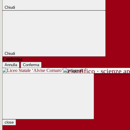
Chiudi
Chiudi
Conferma
Annulla
Conferma
scientifico · scienze ap
close