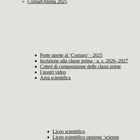
CornarOrienta 2025
Porte aperte al ‘Cornaro’ · 2025
Iscrizione alla classe prima · a. s. 2026–2027
Criteri di composizione delle classi prime
I nostri video
Area scientifica
Liceo scientifico
Liceo scientifico opzione ‘scienze