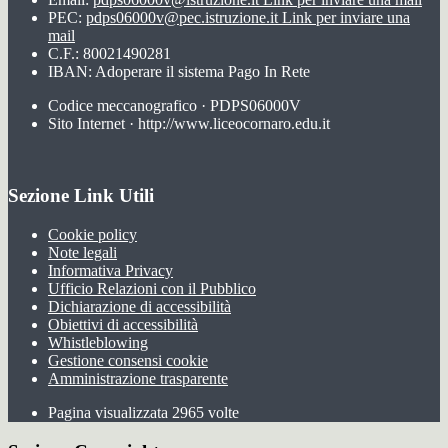
PEC:
pdps06000v@pec.istruzione.it
Link per inviare una
mail
C.F.: 80021490281
IBAN: Adoperare il sistema Pago In Rete
Codice meccanografico · PDPS06000V
Sito Internet · http://www.liceocornaro.edu.it
Sezione Link Utili
Cookie policy
Note legali
Informativa Privacy
Ufficio Relazioni con il Pubblico
Dichiarazione di accessibilità
Obiettivi di accessibilità
Whistleblowing
Gestione consensi cookie
Amministrazione trasparente
Pagina visualizzata
2965
volte