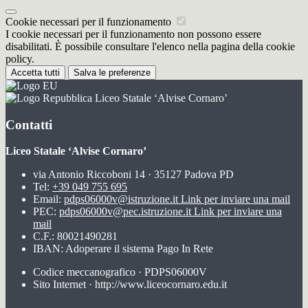
Cookie necessari per il funzionamento
I cookie necessari per il funzionamento non possono essere
disabilitati. È possibile consultare l'elenco nella pagina della cookie
policy.
Accetta tutti
Salva le preferenze
Liceo Statale ‘Alvise Cornaro’
Contatti
Liceo Statale ‘Alvise Cornaro’
via Antonio Riccoboni 14 · 35127 Padova PD
Tel:
+39 049 755 695
Email:
pdps06000v@istruzione.it
Link per inviare una mail
PEC:
pdps06000v@pec.istruzione.it
Link per inviare una
mail
C.F.: 80021490281
IBAN: Adoperare il sistema Pago In Rete
Codice meccanografico · PDPS06000V
Sito Internet · http://www.liceocornaro.edu.it