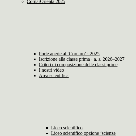
CornarOrienta 2025
Porte aperte al ‘Cornaro’ · 2025
Iscrizione alla classe prima · a. s. 2026–2027
Criteri di composizione delle classi prime
I nostri video
Area scientifica
Liceo scientifico
Liceo scientifico opzione ‘scienze