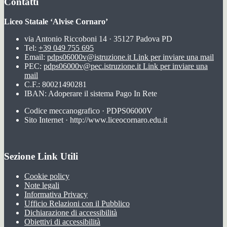
Contatti
Liceo Statale ‘Alvise Cornaro’
via Antonio Riccoboni 14 · 35127 Padova PD
Tel:
+39 049 755 695
Email:
pdps06000v@istruzione.it
Link per inviare una mail
PEC:
pdps06000v@pec.istruzione.it
Link per inviare una
mail
C.F.: 80021490281
IBAN: Adoperare il sistema Pago In Rete
Codice meccanografico · PDPS06000V
Sito Internet · http://www.liceocornaro.edu.it
Sezione Link Utili
Cookie policy
Note legali
Informativa Privacy
Ufficio Relazioni con il Pubblico
Dichiarazione di accessibilità
Obiettivi di accessibilità