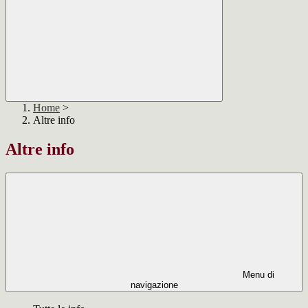
Home
>
Altre info
Altre info
Menu di
navigazione