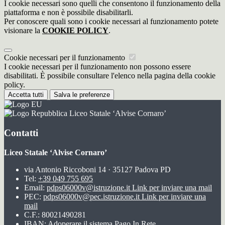
I cookie necessari sono quelli che consentono il funzionamento della
piattaforma e non è possibile disabilitarli.
Per conoscere quali sono i cookie necessari al funzionamento potete
visionare la
COOKIE POLICY
.
Cookie necessari per il funzionamento
I cookie necessari per il funzionamento non possono essere
disabilitati. È possibile consultare l'elenco nella pagina della cookie
policy.
Accetta tutti
Salva le preferenze
Liceo Statale ‘Alvise Cornaro’
Contatti
Liceo Statale ‘Alvise Cornaro’
via Antonio Riccoboni 14 · 35127 Padova PD
Tel:
+39 049 755 695
Email:
pdps06000v@istruzione.it
Link per inviare una mail
PEC:
pdps06000v@pec.istruzione.it
Link per inviare una
mail
C.F.: 80021490281
IBAN: Adoperare il sistema Pago In Rete